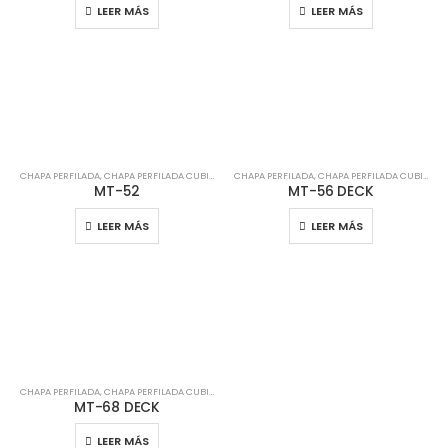
LEER MÁS
LEER MÁS
CHAPA PERFILADA
,
CHAPA PERFILADA CUBIERTA
,
CHAPA PERFILADA
CHAPA PERFILADA FACHADA
,
CHAPA PERFILADA CUBIERTA
MT-52
MT-56 DECK
LEER MÁS
LEER MÁS
CHAPA PERFILADA
,
CHAPA PERFILADA CUBIERTA
MT-68 DECK
LEER MÁS