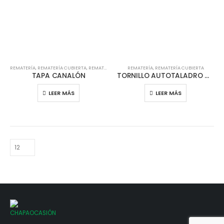
REMATERÍA
,
REMATERÍA CUBIERTA
,
REMATERÍA TEJA
REMATERÍA
,
REMATERÍA CUBIERTA
TAPA CANALÓN
TORNILLO AUTOTALADRO ARANDELA 55 x 80 MM
LEER MÁS
LEER MÁS