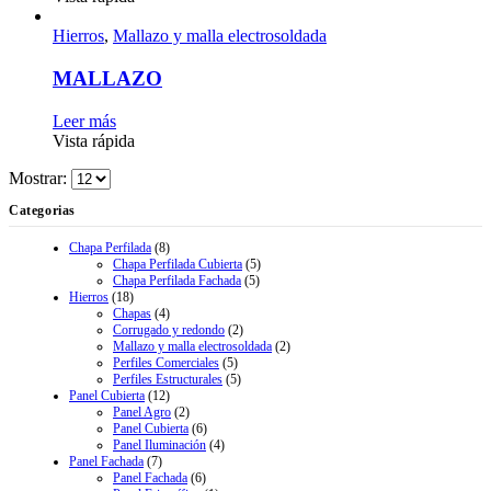
Hierros
,
Mallazo y malla electrosoldada
MALLAZO
Leer más
Vista rápida
Mostrar:
Categorias
Chapa Perfilada
(8)
Chapa Perfilada Cubierta
(5)
Chapa Perfilada Fachada
(5)
Hierros
(18)
Chapas
(4)
Corrugado y redondo
(2)
Mallazo y malla electrosoldada
(2)
Perfiles Comerciales
(5)
Perfiles Estructurales
(5)
Panel Cubierta
(12)
Panel Agro
(2)
Panel Cubierta
(6)
Panel Iluminación
(4)
Panel Fachada
(7)
Panel Fachada
(6)