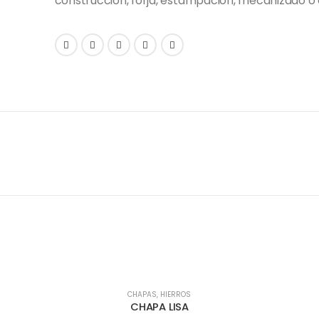
construcción, forja, estampación, mecanizado o 
CHAPAS
,
HIERROS
CHAPA LISA