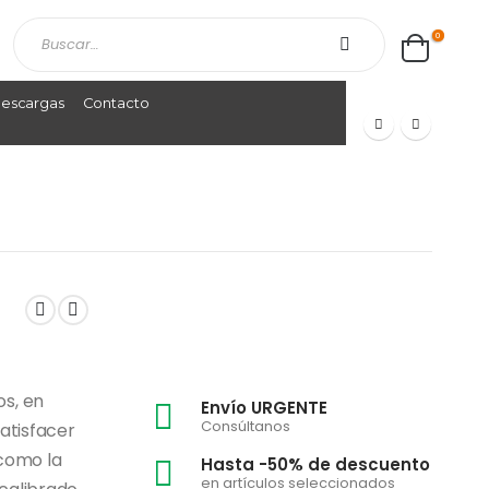
0
escargas
Contacto
os, en
Envío URGENTE
Consúltanos
satisfacer
 como la
Hasta -50% de descuento
en artículos seleccionados