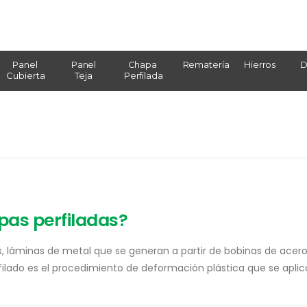
Panel
Panel
Chapa
Rematería
Hierros
D
Cubierta
Teja
Perfilada
pas perfiladas?
s, láminas de metal que se generan a partir de bobinas de acer
filado es el procedimiento de deformación plástica que se aplica