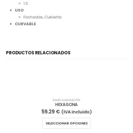
1.0
USO
Fachadas, Cubierta
CURVABLE
PRODUCTOS RELACIONADOS
PANEL ILUMINACIÓN
HEXAGONA
59.29
€
(IVA incluido)
Este producto tiene múltiples variantes. Las opciones se pueden elegir en la página de producto
SELECCIONAR OPCIONES