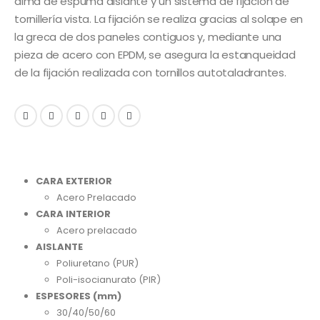
alma de espuma aislante y un sistema de fijación de
tornillería vista. La fijación se realiza gracias al solape en
la greca de dos paneles contiguos y, mediante una
pieza de acero con EPDM, se asegura la estanqueidad
de la fijación realizada con tornillos autotaladrantes.
CARA EXTERIOR
Acero Prelacado
CARA INTERIOR
Acero prelacado
AISLANTE
Poliuretano (PUR)
Poli-isocianurato (PIR)
ESPESORES (mm)
30/40/50/60